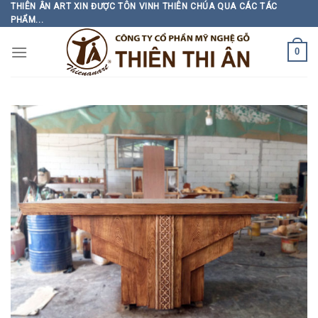
Skip
THIÊN ÂN ART XIN ĐƯỢC TÔN VINH THIÊN CHÚA QUA CÁC TÁC
PHẨM...
to
content
0