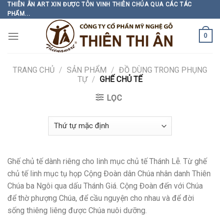
Skip
THIÊN ÂN ART XIN ĐƯỢC TÔN VINH THIÊN CHÚA QUA CÁC TÁC
PHẨM...
to
content
0
TRANG CHỦ
/
SẢN PHẨM
/
ĐỒ DÙNG TRONG PHỤNG
TỰ
/
GHẾ CHỦ TẾ
LỌC
Ghế chủ tế dành riêng cho linh mục chủ tế Thánh Lễ. Từ ghế
chủ tế linh mục tụ họp Cộng Đoàn dân Chúa nhân danh Thiên
Chúa ba Ngôi qua dấu Thánh Giá. Cộng Đoàn đến với Chúa
để thờ phượng Chúa, để cầu nguyện cho nhau và để đời
sống thiêng liêng được Chúa nuôi dưỡng.