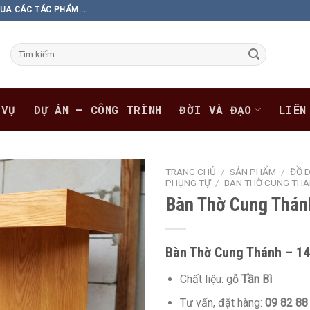
UA CÁC TÁC PHẨM...
Tìm
kiếm:
 VỤ
DỰ ÁN – CÔNG TRÌNH
ĐỜI VÀ ĐẠO
LIÊN
TRANG CHỦ
/
SẢN PHẨM
/
ĐỒ 
PHỤNG TỰ
/
BÀN THỜ CUNG TH
Bàn Thờ Cung Thán
Bàn Thờ Cung Thánh – 14
Chất liệu: gỗ
Tần Bì
Tư vấn, đặt hàng:
09 82 88