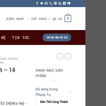
0
ĐĂNG NHẬP
GIỎ HÀNG /
₫
0.00
 HỆ
TIN TỨC
09 82 88 53 54
DÙNG TRONG
ÁNH
h – 14
DANH MỤC SẢN
PHẨM
Đồ dùng trong
Phụng Tự
Bàn Thờ Cung Thánh
 53 54(Mrs Hà)
–