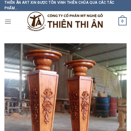
Skip
THIÊN ÂN ART XIN ĐƯỢC TÔN VINH THIÊN CHÚA QUA CÁC TÁC
PHẨM...
to
content
0