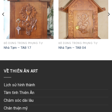
ĐỒ DÙNG TRONG PHỤNG TỰ
ĐỒ DÙNG TRONG PHỤNG TỰ
Nhà Tạm – TAB 17
Nhà Tạm – TAB 04
VỀ THIÊN ÂN ART
Lịch sử hình thành
Tâm tình Thiên Ân
Chăm sóc dài lâu
Chân thiện mỹ