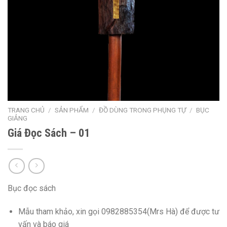
TRANG CHỦ
/
SẢN PHẨM
/
ĐỒ DÙNG TRONG PHỤNG TỰ
/
BỤC
GIẢNG
Giá Đọc Sách – 01
Bục đọc sách
Mẫu tham khảo, xin gọi 0982885354(Mrs Hà) để được tư
vấn và báo giá