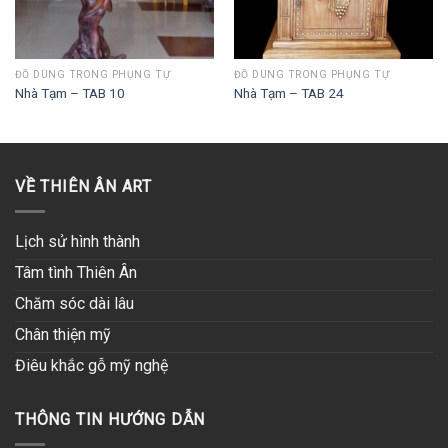
ĐỒ DÙNG TRONG PHỤNG TỰ
ĐỒ DÙNG TRONG PHỤNG TỰ
Nhà Tạm – TAB 10
Nhà Tạm – TAB 24
VỀ THIÊN ÂN ART
Lịch sử hình thành
Tâm tình Thiên Ân
Chăm sóc dài lâu
Chân thiện mỹ
Điêu khắc gỗ mỹ nghệ
THÔNG TIN HƯỚNG DẪN