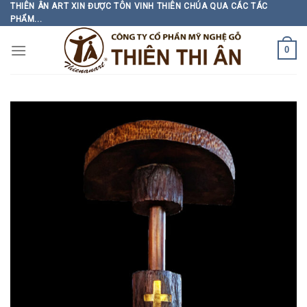
Skip
THIÊN ÂN ART XIN ĐƯỢC TÔN VINH THIÊN CHÚA QUA CÁC TÁC
PHẨM...
to
content
0