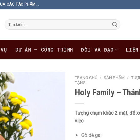
UA CÁC TÁC PHẨM...
Tìm
kiếm:
 VỤ
DỰ ÁN – CÔNG TRÌNH
ĐỜI VÀ ĐẠO
LIÊN
TRANG CHỦ
/
SẢN PHẨM
/
TƯỢ
TẶNG
Holy Family – Thán
Tượng chạm khắc 2 mặt, để xe
việc
Gỗ dẻ gai