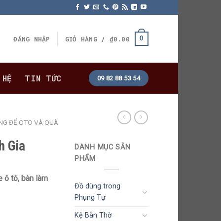
0
ĐĂNG NHẬP
GIỎ HÀNG /
₫
0.00
 HỆ
TIN TỨC
09 82 88 53 54
NG ĐỂ OTO VÀ QUÀ
h Gia
DANH MỤC SẢN
PHẨM
 ô tô, bàn làm
Đồ dùng trong
Phụng Tự
Kệ Bàn Thờ