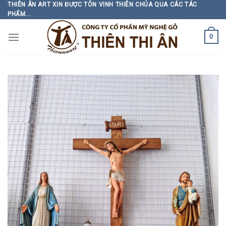
Skip
THIÊN ÂN ART XIN ĐƯỢC TÔN VINH THIÊN CHÚA QUA CÁC TÁC
PHẨM...
to
content
0