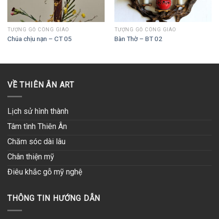
TƯỢNG GỖ CÔNG GIÁO
TƯỢNG GỖ CÔNG GIÁO
Chúa chịu nạn – CT 05
Bàn Thờ – BT 02
VỀ THIÊN ÂN ART
Lịch sử hình thành
Tâm tình Thiên Ân
Chăm sóc dài lâu
Chân thiện mỹ
Điêu khắc gỗ mỹ nghệ
THÔNG TIN HƯỚNG DẪN