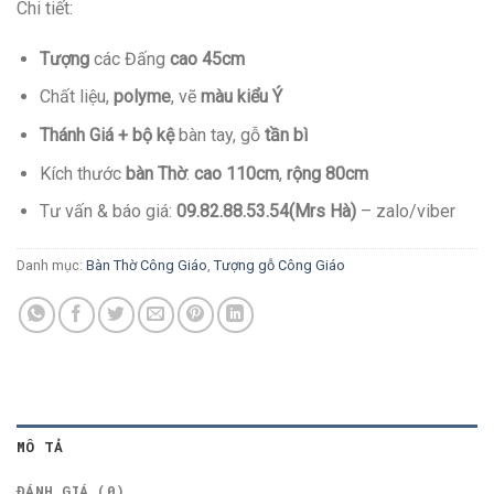
Chi tiết:
Tượng
các Đấng
cao 45cm
Chất liệu,
polyme
, vẽ
màu kiểu Ý
Thánh Giá + bộ kệ
bàn tay, gỗ
tần bì
Kích thước
bàn Thờ
:
cao 110cm
,
rộng 80cm
Tư vấn & báo giá:
09.82.88.53.54(Mrs Hà)
– zalo/viber
Danh mục:
Bàn Thờ Công Giáo
,
Tượng gỗ Công Giáo
MÔ TẢ
ĐÁNH GIÁ (0)