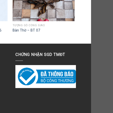
TƯỢNG GỖ CÔNG GIÁO
6
Bàn Thờ – BT 07
CHỨNG NHẬN SGD TMĐT