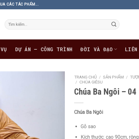
UA CÁC TÁC PHẨM...
Tìm
kiếm:
 VỤ
DỰ ÁN – CÔNG TRÌNH
ĐỜI VÀ ĐẠO
LIÊN
TRANG CHỦ
/
SẢN PHẨM
/
TƯỢ
/
CHÚA GIÊSU
Chúa Ba Ngôi – 04
Chúa Ba Ngôi
Gỗ sao
Kích thước: cao 90cm, rộn