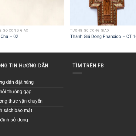
G GỖ CÔNG GIÁO
TƯỢNG GỖ CÔNG GIÁO
 Cha – 02
Thánh Giá Dòng Phanxico – CT 1
NG TIN HƯỚNG DẪN
TÌM TRÊN FB
ng dẫn đặt hàng
hỏi thường gặp
ơng thức vận chuyển
h sách bảo mật
định sử dụng