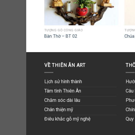
ÁO
TƯỢNG GỖ CÔNG GIÁO
TƯỢN
CT 04
Bàn Thờ – BT 02
Chúa
VỀ THIÊN ÂN ART
THÔ
Lịch sử hình thành
Hướ
Tâm tình Thiên Ân
Câu 
Chăm sóc dài lâu
Phư
Chân thiện mỹ
Chín
Điêu khắc gỗ mỹ nghệ
Quy 