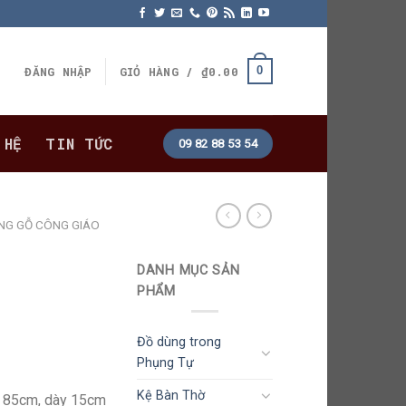
0
ĐĂNG NHẬP
GIỎ HÀNG /
₫
0.00
 HỆ
TIN TỨC
09 82 88 53 54
NG GỖ CÔNG GIÁO
DANH MỤC SẢN
PHẨM
Đồ dùng trong
Phụng Tự
Kệ Bàn Thờ
g 85cm, dày 15cm