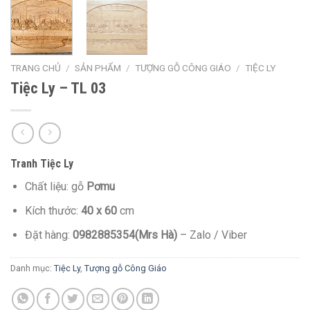
TRANG CHỦ
/
SẢN PHẨM
/
TƯỢNG GỖ CÔNG GIÁO
/
TIỆC LY
Tiệc Ly – TL 03
Tranh Tiệc Ly
Chất liệu: gỗ
Pơmu
Kích thước:
40 x 60
cm
Đặt hàng:
0982885354(Mrs Hà)
– Zalo / Viber
Danh mục:
Tiệc Ly
,
Tượng gỗ Công Giáo