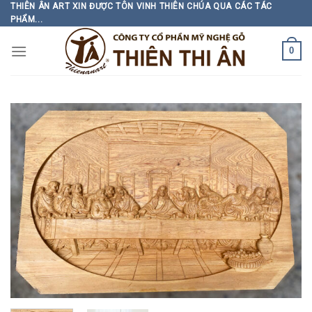
Skip
THIÊN ÂN ART XIN ĐƯỢC TÔN VINH THIÊN CHÚA QUA CÁC TÁC
PHẨM...
to
content
0