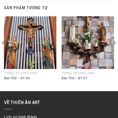
SẢN PHẨM TƯƠNG TỰ
TƯỢNG GỖ CÔNG GIÁO
TƯỢNG GỖ CÔNG GIÁO
Bàn Thờ – BT 04
Bàn Thờ – BT 07
VỀ THIÊN ÂN ART
Lịch sử hình thành