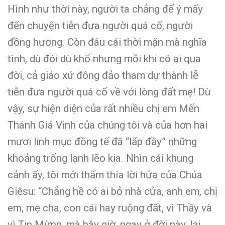
Hình như thời này, người ta chẳng để ý mấy
đến chuyện tiễn đưa người quá cố, người
đồng hương. Còn đâu cái thời mặn mà nghĩa
tình, dù đói dù khổ nhưng mỗi khi có ai qua
đời, cả giáo xứ đông đảo tham dự thành lễ
tiễn đưa người quá cố về với lòng đất mẹ! Dù
vậy, sự hiện diện của rất nhiều chị em Mến
Thánh Giá Vinh của chúng tôi và của hơn hai
mươi linh mục đồng tế đã “lấp đầy” những
khoảng trống lạnh lẽo kia. Nhìn cái khung
cảnh ấy, tôi mới thấm thía lời hứa của Chúa
Giêsu: “Chẳng hề có ai bỏ nhà cửa, anh em, chị
em, mẹ cha, con cái hay ruộng đất, vì Thầy và
vì Tin Mừng, mà bây giờ, ngay ở đời này, lại