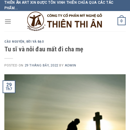
Skip
THIÊN ÂN ART XIN ĐƯỢC TÔN VINH THIÊN CHÚA QUA CÁC TÁC
PHẨM...
to
content
0
CẦU NGUYỆN
,
ĐỜI VÀ ĐẠO
Tu sĩ và nỗi đau mất đi cha mẹ
POSTED ON
29 THÁNG BẢY, 2022
BY
ADMIN
29
Th7