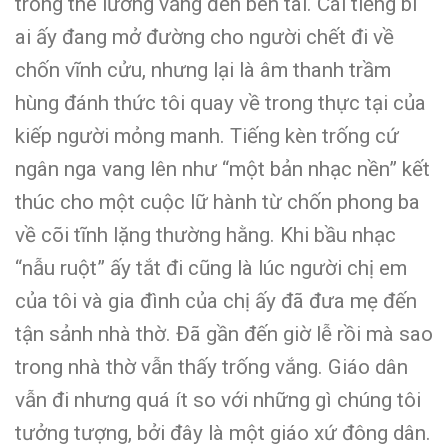
trống thê lương vẳng đến bên tai. Cái tiếng bi
ai ấy đang mở đường cho người chết đi về
chốn vĩnh cửu, nhưng lại là âm thanh trầm
hùng đánh thức tôi quay về trong thực tại của
kiếp người mỏng manh. Tiếng kèn trống cứ
ngân nga vang lên như “một bản nhạc nền” kết
thúc cho một cuộc lữ hành từ chốn phong ba
về cõi tĩnh lặng thường hằng. Khi bầu nhạc
“nẫu ruột” ấy tắt đi cũng là lúc người chị em
của tôi và gia đình của chị ấy đã đưa mẹ đến
tận sảnh nhà thờ. Đã gần đến giờ lễ rồi mà sao
trong nhà thờ vẫn thấy trống vắng. Giáo dân
vẫn đi nhưng quá ít so với những gì chúng tôi
tưởng tượng, bởi đây là một giáo xứ đông dân.