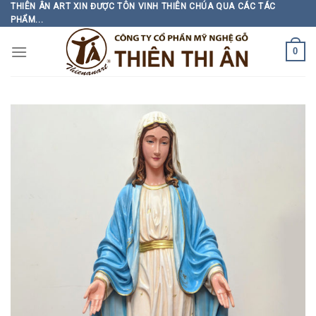
Skip
THIÊN ÂN ART XIN ĐƯỢC TÔN VINH THIÊN CHÚA QUA CÁC TÁC
PHẨM...
to
content
0