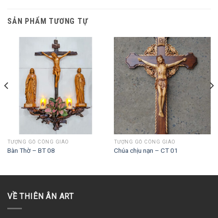
SẢN PHẨM TƯƠNG TỰ
TƯỢNG GỖ CÔNG GIÁO
TƯỢNG GỖ CÔNG GIÁO
Bàn Thờ – BT 08
Chúa chịu nạn – CT 01
VỀ THIÊN ÂN ART