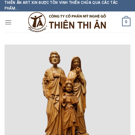
Skip
THIÊN ÂN ART XIN ĐƯỢC TÔN VINH THIÊN CHÚA QUA CÁC TÁC
PHẨM...
to
content
0