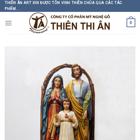
Skip
THIÊN ÂN ART XIN ĐƯỢC TÔN VINH THIÊN CHÚA QUA CÁC TÁC
PHẨM...
to
content
0