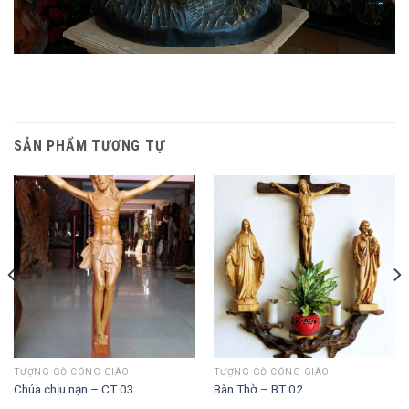
SẢN PHẨM TƯƠNG TỰ
TƯỢNG GỖ CÔNG GIÁO
TƯỢNG GỖ CÔNG GIÁO
Chúa chịu nạn – CT 03
Bàn Thờ – BT 02