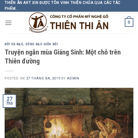
Skip
THIÊN ÂN ART XIN ĐƯỢC TÔN VINH THIÊN CHÚA QUA CÁC TÁC
PHẨM...
to
content
0
ĐỜI VÀ ĐẠO
,
SỐNG ĐẠO GIỮA ĐỜI
Truyện ngắn mùa Giáng Sinh: Một chỗ trên
Thiên đường
POSTED ON
27 THÁNG BA, 2019
BY
ADMIN
27
Th3