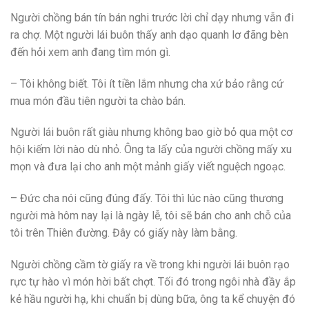
Người chồng bán tín bán nghi trước lời chỉ dạy nhưng vẫn đi
ra chợ. Một người lái buôn thấy anh dạo quanh lơ đãng bèn
đến hỏi xem anh đang tìm món gì.
– Tôi không biết. Tôi ít tiền lắm nhưng cha xứ bảo rằng cứ
mua món đầu tiên người ta chào bán.
Người lái buôn rất giàu nhưng không bao giờ bỏ qua một cơ
hội kiếm lời nào dù nhỏ. Ông ta lấy của người chồng mấy xu
mọn và đưa lại cho anh một mảnh giấy viết nguệch ngoạc.
– Đức cha nói cũng đúng đấy. Tôi thì lúc nào cũng thương
người mà hôm nay lại là ngày lễ, tôi sẽ bán cho anh chỗ của
tôi trên Thiên đường. Đây có giấy này làm bằng.
Người chồng cầm tờ giấy ra về trong khi người lái buôn rạo
rực tự hào vì món hời bất chợt. Tối đó trong ngôi nhà đầy ắp
kẻ hầu người hạ, khi chuẩn bị dùng bữa, ông ta kể chuyện đó