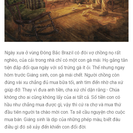
Ngày xưa ở vùng Đông Bắc Brazil có đôi vợ chồng nọ rất
nghèo, của cải trong nhà chỉ có một con gà mái. Họ gắng tằn
tiện đắp đổi qua ngày với số trứng gà ít ỏi. Thế nhưng ngay
hôm trước Giáng sinh, con gà mái chết. Người chồng còn
đúng vài xu chẳng đủ mua bữa tối, anh tìm đến nhờ cha xứ
giúp đỡ. Thay vì đưa anh tiền, cha xứ chỉ dặn rằng:- Chúa
không cho ai cũng không lấy của ai tất cả. Số tiền con có
hầu như chẳng mua được gì, vậy thì cứ ra chợ và mua thứ
đầu tiên người ta chào mời con. Ta sẽ cầu nguyện cho cuộc
mua bán. Giáng sinh là dịp của những phép màu, biết đâu
điều gì đó sẽ xảy đến khiến con đổi đời.