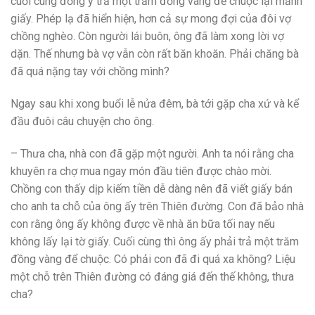
cuối cùng đồng ý trả một trăm đồng vàng để chuộc lại mảnh
giấy. Phép lạ đã hiển hiện, hơn cả sự mong đợi của đôi vợ
chồng nghèo. Còn người lái buôn, ông đã làm xong lời vợ
dặn. Thế nhưng bà vợ vẫn còn rất băn khoăn. Phải chăng bà
đã quá nặng tay với chồng mình?
Ngay sau khi xong buổi lễ nửa đêm, bà tới gặp cha xứ và kể
đầu đuôi câu chuyện cho ông.
– Thưa cha, nhà con đã gặp một người. Anh ta nói rằng cha
khuyên ra chợ mua ngay món đầu tiên được chào mời.
Chồng con thấy dịp kiếm tiền dễ dàng nên đã viết giấy bán
cho anh ta chỗ của ông ấy trên Thiên đường. Con đã bảo nhà
con rằng ông ấy không được về nhà ăn bữa tối nay nếu
không lấy lại tờ giấy. Cuối cùng thì ông ấy phải trả một trăm
đồng vàng để chuộc. Có phải con đã đi quá xa không? Liệu
một chỗ trên Thiên đường có đáng giá đến thế không, thưa
cha?